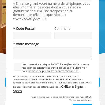
« En renseignant votre numéro de téléphone, vous
êtes informé(e) de votre droit à vous inscrire
gratuitement sur la liste d’opposition au
démarchage téléphonique Bloctel :
www.bloctel.gouv.fr. »
* Code Postal
Commune
* Votre message
J'autorise ce site ainsi que
SWOAX France
(Econeto) à conserver
mes données personnelles transmises via ce formulaire. Voir
Copropriétés
notre
politique de gestion des données personnelles.
Usage réservé : Ce formulaire est strictement dédié à nos clients.
Conformément à l'
Art. L34-5 du CPCE
et à l'
Art. 21 du RGPD
, nous nous
Rubrique précédente
Rubrique suivante
opposons à toute prospection commerciale. Tout abus sera signalé par SWOAX
CNIL
Signal-
France et l'entreprise destinataire auprès de la
et de
Spam
.
Nous recevrons votre demande directement par mail et SMS.
*Champs obligatoires.