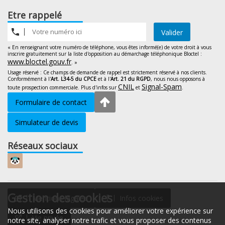
Etre rappelé
Valider
« En renseignant votre numéro de téléphone, vous êtes informé(e) de votre droit à vous
inscrire gratuitement sur la liste d'opposition au démarchage téléphonique Bloctel :
www.bloctel.gouv.fr
. »
Usage réservé : Ce champs de demande de rappel est strictement réservé à nos clients.
Conformément à l'
Art. L34-5 du CPCE
et à l'
Art. 21 du RGPD
, nous nous opposons à
CNIL
Signal-Spam
toute prospection commerciale. Plus d'infos sur
et
.
Formulaire de contact
Simulateur de devis
Réseaux sociaux
Gestion des cookies
Mentions légales
Infos cookies
Nous utilisons des cookies pour améliorer votre expérience sur
Vie privée
notre site, analyser notre trafic et vous proposer des contenus