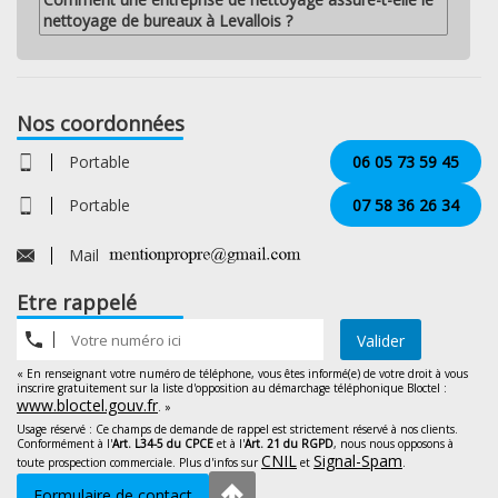
nettoyage de bureaux à Levallois ?
Nos coordonnées
Portable
06 05 73 59 45
Portable
07 58 36 26 34
Mail
Etre rappelé
Valider
« En renseignant votre numéro de téléphone, vous êtes informé(e) de votre droit à vous
inscrire gratuitement sur la liste d'opposition au démarchage téléphonique Bloctel :
www.bloctel.gouv.fr
. »
Usage réservé : Ce champs de demande de rappel est strictement réservé à nos clients.
Conformément à l'
Art. L34-5 du CPCE
et à l'
Art. 21 du RGPD
, nous nous opposons à
CNIL
Signal-Spam
toute prospection commerciale. Plus d'infos sur
et
.
Formulaire de contact