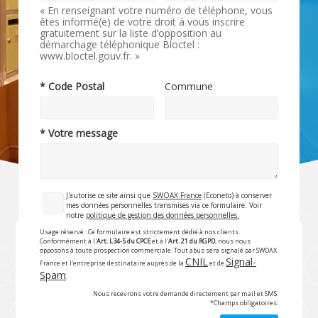
« En renseignant votre numéro de téléphone, vous
êtes informé(e) de votre droit à vous inscrire
gratuitement sur la liste d’opposition au
démarchage téléphonique Bloctel :
www.bloctel.gouv.fr. »
* Code Postal
Commune
* Votre message
J'autorise ce site ainsi que
SWOAX France
(Econeto) à conserver
mes données personnelles transmises via ce formulaire. Voir
notre
politique de gestion des données personnelles.
Usage réservé : Ce formulaire est strictement dédié à nos clients.
Conformément à l'
Art. L34-5 du CPCE
et à l'
Art. 21 du RGPD
, nous nous
opposons à toute prospection commerciale. Tout abus sera signalé par SWOAX
CNIL
Signal-
France et l'entreprise destinataire auprès de la
et de
Spam
.
Nous recevrons votre demande directement par mail et SMS.
*Champs obligatoires.